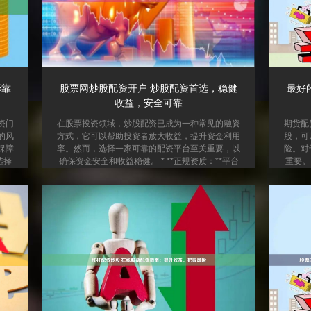
择靠
股票网炒股配资开户 炒股配资首选，稳健
最好
收益，安全可靠
资门
在股票投资领域，炒股配资已成为一种常见的融资
期货配
的风
方式，它可以帮助投资者放大收益，提升资金利用
股，可
保障
率。然而，选择一家可靠的配资平台至关重要，以
险。对
选择
确保资金安全和收益稳健。 * **正规资质：**平台
重要。
成长
应具有正规的营业执照和监管机构的批准。 我们推
资者可
质齐
荐您选择一家拥有以下特点的炒股配资平台： * **
* *
保其
安全可靠：**平台拥有正规资质，资金托管在第三
其符合
拥有
方监管机构，保障资金安全。 * **稳健收益：**平
供安全
风控
台提供合理的配资杠杆，控制风险，确保收益稳
**风
能有
定。 * **专业团队：**平台拥有经验丰富的投资团
包括止
队，提供专业指导和风险控制...