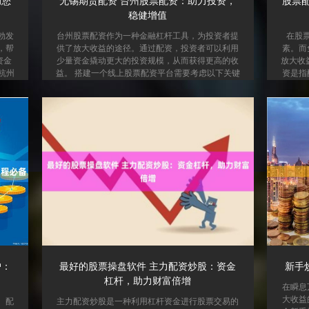
助您
无锡期货配资 台州股票配资：助力投资，
股票
稳健增值
勃发
台州股票配资作为一种金融杠杆工具，为投资者提
在股
，帮
供了放大收益的途径。通过配资，投资者可以利用
素。而
资金
少量资金撬动更大的投资规模，从而获得更高的收
放大收
杭州
益。 搭建一个线上股票配资平台需要考虑以下关键
资是指
能够
因素： 台州股票配资平台众多，投资者在选择时应
投资资
据投
谨慎考察其资质、风控能力和服务水平。正规可靠
资公司
制定
的配资平台通常具有以下特点： * **资质齐全：**
股票配
抓住
拥有相关金融监管部门颁发的经营许可证。 * **风
行股票
拥有
控严格：**制定完善的风控体系，保障投资者的资
金撬动
可拥
金安全。 * **服务专业：**提供专业的投资咨询和
配资平
..
指导，帮助投资者制定合理的投资...
或手续
户：
最好的股票操盘软件 主力配资炒股：资金
新手
杠杆，助力财富倍增
在瞬息
大收益
。配
主力配资炒股是一种利用杠杆资金进行股票交易的