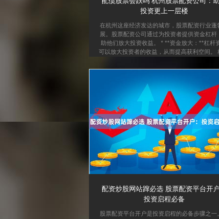
配债股票会跌吗 杭州股票配资公司：
投资更上一层楼
在杭州这座经济发达的城市，股票配资行业蓬
展。股票配资公司通过为投资者提供资金杠杆
助他们放大投资收益。 * **资金放大：**杠杆
可以放大投资者的收益，从而提高获利空间。 
股票配资公司拥有专业的团队和丰富的经验，
为投资者提供量身定制的配资方案。他们会根
资者的风险承受能力、投资目标和市场状况，
合适的配资比例和期限。 配资可以帮助投资者
市场机遇，放大投资收益。例如，一位投资者
10万元资金，通过配资公司获得5倍杠杆，即
有50万元的资金进行投资。如果投资收益率为1.
配资炒股网站蹿必选 股票配资平台开
投资启程必备
股票配资平台开户是投资启程的必备步骤之一