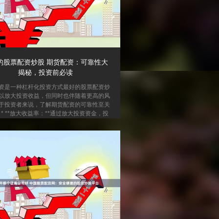
的股票配资炒股 期货配资：可靠性大
揭秘，投资前必读
资是一种杠杆化投资方式最好的股票配资炒
以放大投资收益，但同时也伴随着更高的风
于投资者来说，了解期货配资的可靠性至关
 * **放大收益率：**通过放大投资资金，投
以获得更高的收益率。 **可靠性评估因素**
*监管合规性：**选择受监管的配资平台，确保
相关法律法规。 * **资金安全：**平台应提
的资金托管机制，保障投资者资金安全。 *
控能力：**配资平台应具备完善的风控体系，
损机制、风险预警等。 * **口碑和信誉：**
查看平台的行...