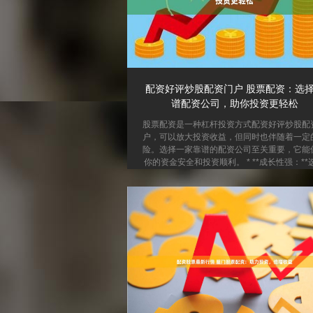
配资好评炒股配资门户 股票配资：选
谱配资公司，助你投资更轻松
股票配资是一种杠杆投资方式配资好评炒股配
户，可以放大投资收益，但同时也伴随着一定
险。选择一家靠谱的配资公司至关重要，它能
你的资金安全和投资顺利。 * **成长性强：**
业绩优良、增长潜力大的股票，可以享受公司
的红利。 **如何选择靠谱配资公司？** * **资
全：**选择持有正规金融牌照的配资公司，确
合法合规。 * **资金实力雄厚：**配资公司应
充足的资金实力，以保障你的资金安全。 * **
体系完善：**选择风控体系完善的配资公司，
效控制风险，避免爆仓...