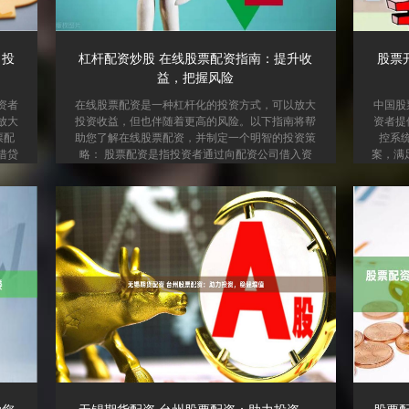
力投
杠杆配资炒股 在线股票配资指南：提升收
股票
益，把握风险
资者
在线股票配资是一种杠杆化的投资方式，可以放大
中国股
放大
投资收益，但也伴随着更高的风险。以下指南将帮
资者提
票配
助您了解在线股票配资，并制定一个明智的投资策
控系
借贷
略： 股票配资是指投资者通过向配资公司借入资
案，满
资收
金，以放大自身资金规模进行股票投资的一种方
在5%
资方
式。配资公司通常会提供1:1、1:2、1:3等不同杠杆
的成本
身风
倍数，投资者可以根据自身风险承受能力选择合适
资者借
 配
的杠杆。 **了解配资机制** 股票配资是指向投资者
安全保
即可
提供资金杠杆，以放大其投资规模。例如，如果您
括： 
户进
的账户中有 10,000 美元，您可以使用 1:10 的配资
风控系
下优
比例，将投资规模放大至 1...
资