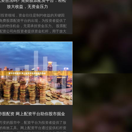
配资合法吗? 免费股票配资平台：轻松
放大收益，无资金压力
票投资领域，资金往往是制约收益的关键因
免费股票配资平台的出现，为投资者提供了
益的绝佳机会，无需承担资金压力。 股票配
配资公司向投资者提供资金杠杆，用于放大
金。投资者以自己的股票账户作为质押，配
提供一定倍数的资金，用于购买股票。 免费
资平台允许投资者以杠杆的形式借入资金进
交易。这意味着投资者可以用较少的自有资
更大的资金量，从而放大潜在收益。 与传统
台不同，免费股票配资平台不收取任何利息
费。投资者只需支付一定比例的保证金，即
可获得杠杆...
炒股配资 网上配资平台助你股市掘金
万变的股市中，配资平台为投资者提供了放
的有效工具。网上配资平台通过提供杠杆资