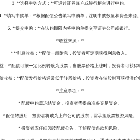
3. **选择申购方式：**可通过证券账户或银行柜台进行申购。
4. **填写申购单：**根据配债公告填写申购单，注明申购数量和资金来源
5. **提交申购：**在认购期限内将申购单提交至证券公司或银行。
**收益来源：**
* **利息收益：**配债一般附息，投资者可定期获得利息收入。
转股收益：**配债可按一定比例转股为股票，当股票价格上涨时，投资者可获得
**溢价收益：**配债发行价格通常低于转股价格，投资者在转股时可获得溢价
**注意事项：**
* 配债申购需冻结资金，投资者需提前准备充足资金。
* 配债转股后，投资者将成为上市公司的股东，需承担股票投资风险。
* 投资者应仔细阅读配债公告，了解配债条款和风险。