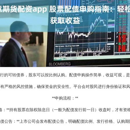
行的可转债券，股东可以按比例认购。配债申购操作简单，收益可观，是
常都有严格的风控措施，确保资金的安全性。平台会对股民进行身份验证和
**申购流程：**
配债资格：**持有股票在除权除息日（一般为配债发行前一日）收盘时，才有资
查看配债公告：**上市公司会发布配债公告，明确配债比例、发行价格、认购