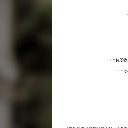
* **
* 