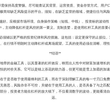
台的选择需保持高度警惕。尽可能查证其背景、运营资质、资金存管方式、用
极简却缺乏风险提示的平台。须知，在缺乏监管的领域，便捷往往与风险
绝非越高越好。应根据市场环境、自身操作策略（短线、中线）、投资标的波动
中，主动降低杠杆是风控的第一要义。克制贪婪，是使用杠杆工具的首要
用配资，必须辅以更严格的投资纪律和风控措施。这包括：设定更保守的止损位
、在行情不明朗时主动降杠杆或离场观望。工具的使用必须在清晰、理性
**结语**
地带的金融工具，以其显著的杠杆效应，映照出人性中对财富加速增长的
恒的对价关系。它可以是锦上添花的助力器，但更可能是雪上加霜的加速
在于是否敢于使用最锋利的工具，而在于深刻理解工具的每一寸刃口免费
无善恶，风险亦非不可控，关键在于使用工具的人，是否具备了与之匹配
部分，投资者方能在杠杆的放大镜下，不仅看清数字的波动，更能看清自
远。