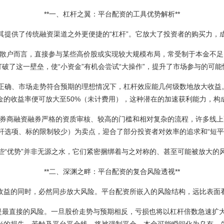
**一、杠杆之翼：平台配资的工具优势解析**
其提供了传统融资渠道之外更便捷的“杠杆”。它放大了投资者的购买力，
对于许多散户而言，直接参与某些高价股或实现较大规模布局，常受制于本金
破了这一壁垒，使“小资金”有机会尝试“大操作”，提升了市场参与的可
：在判断正确、市场走势符合预期的理想情况下，杠杆效应能几何级数地放大收
资金的收益率便可放大至50%（未计费用），这种潜在的加速获利能力，构
：相较于券商融资融券严格的资质审核、较高的门槛和相对复杂的流程，许多
杆选项、标的限制较少）为卖点，迎合了部分投资者对效率的追求和“短平
些“优势”并非无源之水，它们紧密捆绑着与之对称的、甚至可能被放大的
**二、深渊之畔：平台配资的复合风险透视**
收益的同时，必然同步放大风险。平台配资所嵌入的风险结构，远比表面
*：这是最直接的风险。一旦股价走势与预期相反，亏损也将以杠杆倍数急速扩