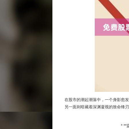
在股市的潮起潮落中，一个身影愈发
另一面则暗藏着深渊凝视的致命锋刃
* 