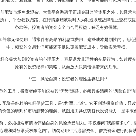
50%的损失。若触及平台平仓线，将被强制平仓，本金可能瞬间化为乌有，
*：当前配资市场鱼龙混杂。大量平台游离于正规金融监管体系之外，其经
所）、平台卷款跑路、在行情剧烈波动时人为制造系统故障阻止交易或提
条款等。投资者的资金安全与合同权益，缺乏有效保障。
配资资金并非无偿使用，通常伴有高昂的利息或费用。这些成本是刚性的，无
中，频繁的交易利润可能还不足以覆盖配资成本，导致实际亏损。
：高杠杆会极大加剧投资者的心理压力，容易诱发非理性的交易行为，如过
原有的投资纪律和策略，从而放大决策错误带来的后果。
**三、风险自辨：投资者的理性生存法则**
危的工具，投资者绝不能仅被其“优势”迷惑，必须具备清醒的“风险自辨”
底认清，配资是纯粹的杠杆借贷工具，是“术”而非“道”。它不创造投资价值，
的价值的研判和市场趋势的理解。试图用工具优势替代投资能力，是本末
虑配资前，必须极端审慎地评估自身的风险承受能力。不仅要问“我能赚多少”
心理和财务承受极限之内”。切勿动用生活必需资金、借贷资金进行配资