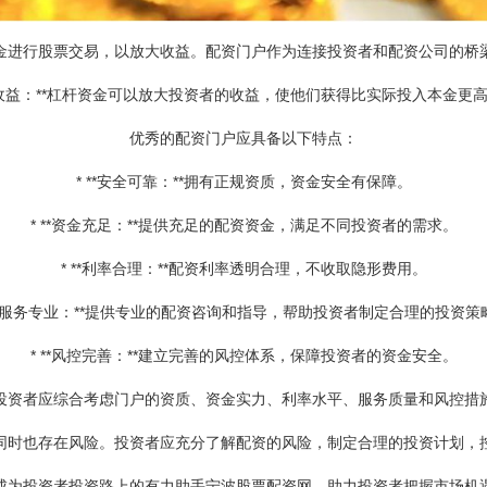
金进行股票交易，以放大收益。配资门户作为连接投资者和配资公司的桥
放大收益：**杠杆资金可以放大投资者的收益，使他们获得比实际投入本金更
优秀的配资门户应具备以下特点：
* **安全可靠：**拥有正规资质，资金安全有保障。
* **资金充足：**提供充足的配资资金，满足不同投资者的需求。
* **利率合理：**配资利率透明合理，不收取隐形费用。
 **服务专业：**提供专业的配资咨询和指导，帮助投资者制定合理的投资策
* **风控完善：**建立完善的风控体系，保障投资者的资金安全。
投资者应综合考虑门户的资质、资金实力、利率水平、服务质量和风控措
同时也存在风险。投资者应充分了解配资的风险，制定合理的投资计划，
成为投资者投资路上的有力助手宁波股票配资网，助力投资者把握市场机