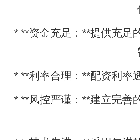
* **资金充足：**提供
* **利率合理：**配资
* **风控严谨：**建立